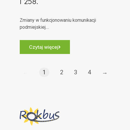
i 258.
Zmiany w funkcjonowaniu komunikacji
podmiejskiej....
Czytaj więcej
←
1
2
3
4
→