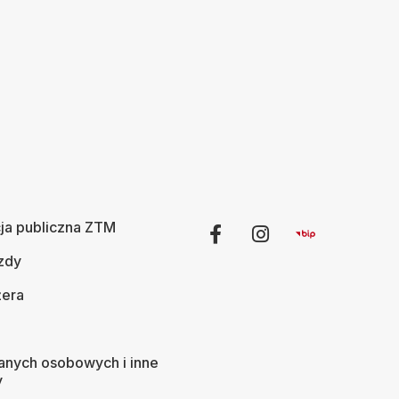
ja publiczna ZTM
zdy
era
anych osobowych i inne
y