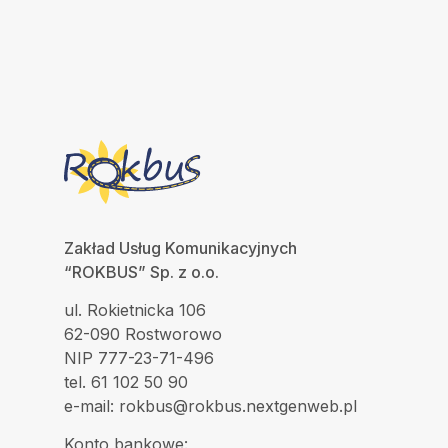
Zakład Usług Komunikacyjnych
“ROKBUS” Sp. z o.o.
ul. Rokietnicka 106
62-090 Rostworowo
NIP 777-23-71-496
tel. 61 102 50 90
e-mail: rokbus@rokbus.nextgenweb.pl
Konto bankowe: