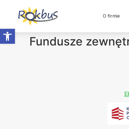
O firmie
Otwórz pasek narzędzi
Fundusze zewnęt
E