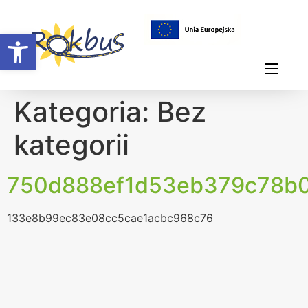
Otwórz pasek narzędzi
Kategoria:
Bez
kategorii
750d888ef1d53eb379c78b
133e8b99ec83e08cc5cae1acbc968c76