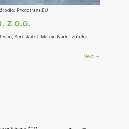
kźródło: Phototrans.EU
 z o.o.
esco, Serbskafot. Marcin Nader źródło:
Next
→
ja publiczna ZTM