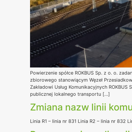
Powierzenie spółce ROKBUS Sp. z o. o. zadan
zbiorowego stanowiącym Węzeł Przesiadkowy
Zakładowi Usług Komunikacyjnych ROKBUS Sp.
publicznej lokalnego transportu […]
Zmiana nazw linii kom
Linia R1 – linia nr 831 Linia R2 – linia nr 832 L