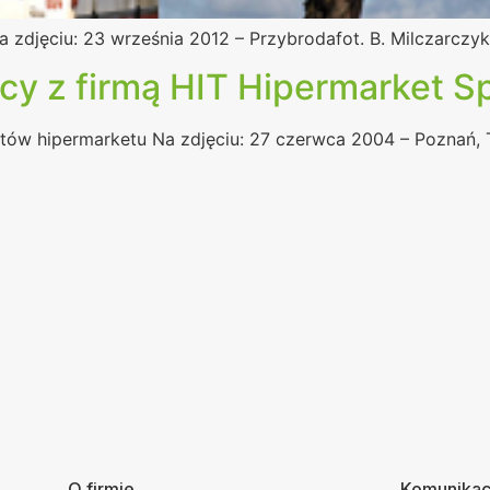
djęciu: 23 września 2012 – Przybrodafot. B. Milczarczy
y z firmą HIT Hipermarket Sp.
tów hipermarketu Na zdjęciu: 27 czerwca 2004 – Poznań, T
O firmie
Komunikac