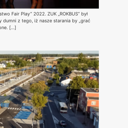
rstwo Fair Play” 2022. ZUK „ROKBUS” był
 dumni z tego, iż nasze starania by „grać
one. […]