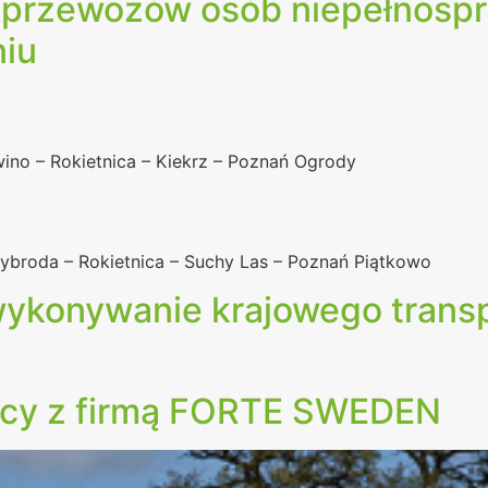
ji przewozów osób niepełnosp
iu
owino – Rokietnica – Kiekrz – Poznań Ogrody
rzybroda – Rokietnica – Suchy Las – Poznań Piątkowo
 wykonywanie krajowego tran
acy z firmą FORTE SWEDEN